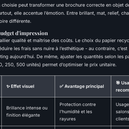
n choisie peut transformer une brochure correcte en objet de
rtout, elle accentue l’émotion. Entre brillant, mat, relief, c
oire différente.
budget d'impression
’allier qualité et maîtrise des coûts. Le choix du papier recyc
duire les frais sans nuire à l’esthétique - au contraire, c’e
ng aujourd’hui. De même, ajuster les quantités selon les pa
0, 250, 500 unités) permet d’optimiser le prix unitaire.
🎯 Us
✨ Effet visuel
✅ Avantage principal
reco
Protection contre
Usage
Brillance intense ou
l’humidité et les
salons
finition élégante
rayures
client