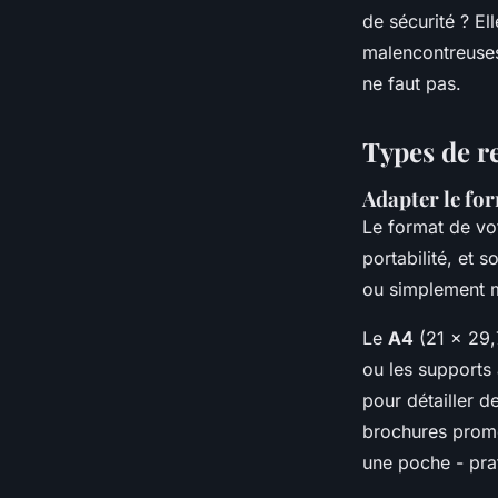
de sécurité ? El
malencontreuses 
ne faut pas.
Types de re
Adapter le fo
Le format de vot
portabilité, et 
ou simplement m
Le
A4
(21 x 29,7
ou les supports 
pour détailler 
brochures promot
une poche - pra