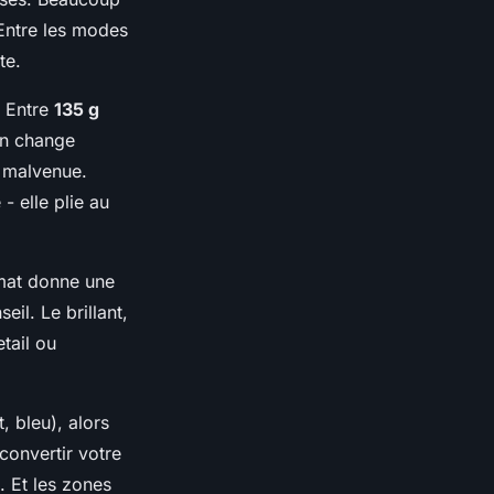
Entre les modes
te.
. Entre
135 g
on change
s malvenue.
- elle plie au
 mat donne une
il. Le brillant,
tail ou
, bleu), alors
convertir votre
. Et les zones