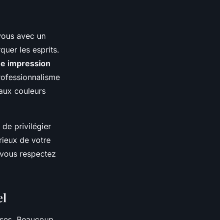
-vous avec un
uer les esprits.
e impression
rofessionnalisme
 aux couleurs
 de privilégier
érieux de votre
 vous respectez
el
cises. Beaucoup