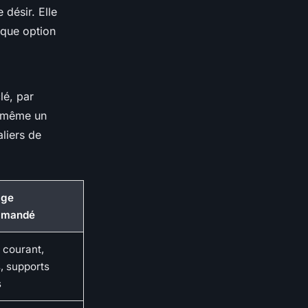
 désir. Elle
haque option
lé, par
st même un
liers de
age
mmandé
 courant,
, supports
s