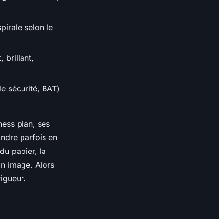
pirale selon le
 brillant,
e sécurité, BAT)
ness plan, ses
ondre parfois en
du papier, la
on image. Alors
rigueur.