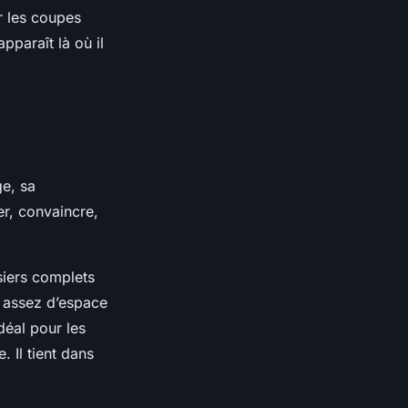
r les coupes
pparaît là où il
ge, sa
er, convaincre,
siers complets
c assez d’espace
déal pour les
 Il tient dans