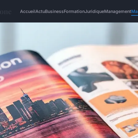
hone
Accueil
Actu
Business
Formation
Juridique
Management
Ma