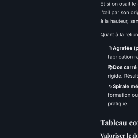
Et si on osait l
l’œil par son ori
à la hauteur, san
Quant à la reliu
📎
Agrafée (p
fabrication r
📚
Dos carré 
rigide. Résul
🌀
Spirale mé
formation ou
pratique.
Tableau co
Valoriser le d