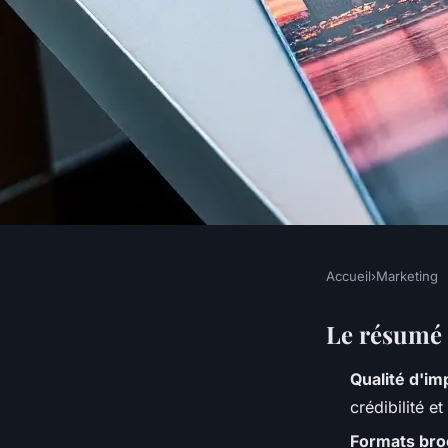
Accueil
›
Marketing
MARKETING
Conception des bro
Le résumé 
Qualité d'im
d'entreprise éclatan
crédibilité e
Formats bro