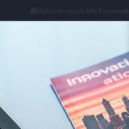
📰
Referencement Site Francop