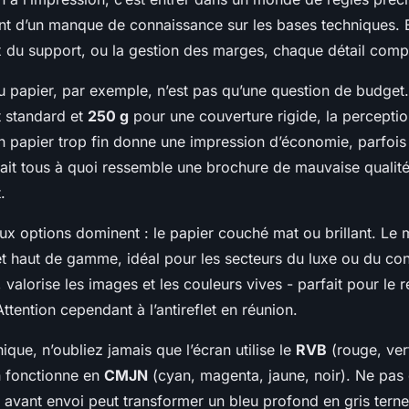
ent d’un manque de connaissance sur les bases techniques. 
ix du support, ou la gestion des marges, chaque détail comp
papier, par exemple, n’est pas qu’une question de budget
t standard et
250 g
pour une couverture rigide, la percepti
n papier trop fin donne une impression d’économie, parfoi
ait tous à quoi ressemble une brochure de mauvaise qualité 
.
eux options dominent : le papier couché mat ou brillant. Le
et haut de gamme, idéal pour les secteurs du luxe ou du conse
valorise les images et les couleurs vives - parfait pour le re
Attention cependant à l’antireflet en réunion.
nique, n’oubliez jamais que l’écran utilise le
RVB
(rouge, vert
n fonctionne en
CMJN
(cyan, magenta, jaune, noir). Ne pas 
avant envoi peut transformer un bleu profond en gris terne