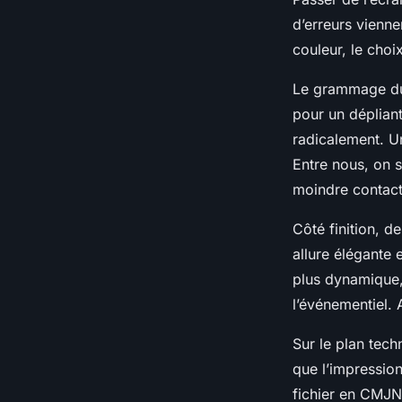
d’erreurs vienn
couleur, le cho
Le grammage du 
pour un déplian
radicalement. U
Entre nous, on s
moindre contact
Côté finition, d
allure élégante 
plus dynamique, 
l’événementiel. 
Sur le plan tech
que l’impressio
fichier en CMJN 