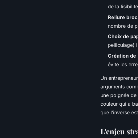
Rémy
•
07/04/2026 10:31
•
9 min de lecture
de la lisibili
Reliure bro
nombre de pa
Choix de pa
pelliculage) 
Création de
évite les err
Un entrepreneur
arguments commer
une poignée de 
couleur qui a ba
que l’inverse es
L'enjeu st