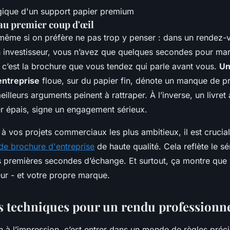
 au premier coup d'œil
, même si on préfère ne pas trop y penser : dans un rendez
n investisseur, vous n’avez que quelques secondes pour marq
 c’est la brochure que vous tendez qui parle avant vous.
Un
entreprise
floue, sur du papier fin, dénote un manque de p
lleurs arguments peinent à rattraper. À l’inverse, un livret
er épais, signe un engagement sérieux.
à vos projets commerciaux les plus ambitieux, il est crucial
de brochure d'entreprise
de haute qualité. Cela reflète le s
es premières secondes d’échange. Et surtout, ça montre que
eur - et votre propre marque.
es techniques pour un rendu professionn
an à l’impression, c’est entrer dans un monde de règles pré