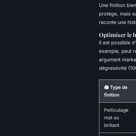
Une finition bie
protège, mais su
raconte une hist
Optimiser le 
Il est possible d
exemple, peut ré
argument marketi
dégressivité (10
🖨️ Type de
finition
Pelliculage
mat ou
brillant