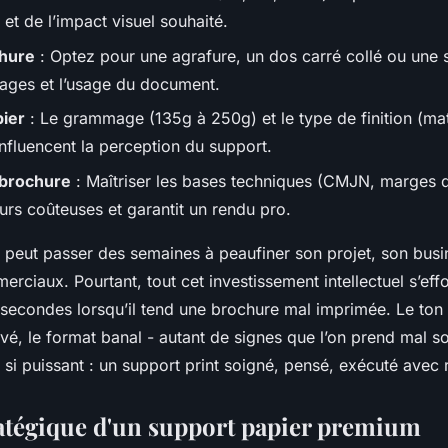
té et de l’impact visuel souhaité.
chure
: Optez pour une agrafure, un dos carré collé ou une s
ges et l’usage du document.
pier
: Le grammage (135g à 250g) et le type de finition (mat,
influencent la perception du support.
 brochure
: Maîtriser les bases techniques (CMJN, marges d
eurs coûteuses et garantit un rendu pro.
 peut passer des semaines à peaufiner son projet, son busi
ciaux. Pourtant, tout cet investissement intellectuel s’eff
secondes lorsqu’il tend une brochure mal imprimée. Le ton 
vé, le format banal - autant de signes que l’on prend mal s
t si puissant : un support print soigné, pensé, exécuté avec 
ratégique d'un support papier premium