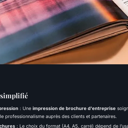
chures
simplifié
pression
: Une
impression de brochure d'entreprise
soign
tes pour vos idées
t le professionnalisme auprès des clients et partenaires.
chures
: Le choix du format (A4, A5, carré) dépend de l’u