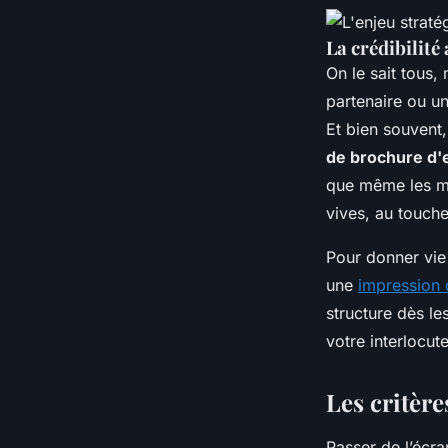
La crédibilité
On le sait tous
partenaire ou u
Et bien souvent,
de brochure d'
que même les mei
vives, au touch
Pour donner vie 
une
impression 
structure dès l
votre interlocut
Les critèr
Passer de l’écr