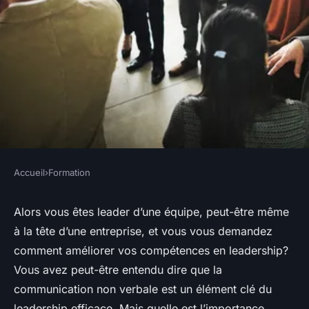
Accueil
›
Formation
FORMATION
Quelle est l'importance de la
Alors vous êtes leader d’une équipe, peut-être même
à la tête d’une entreprise, et vous vous demandez
formation en communication
comment améliorer vos compétences en leadership?
non verbale pour les leaders
Vous avez peut-être entendu dire que la
d'entreprise?
communication non verbale est un élément clé du
leadership efficace. Mais quelle est l’importance