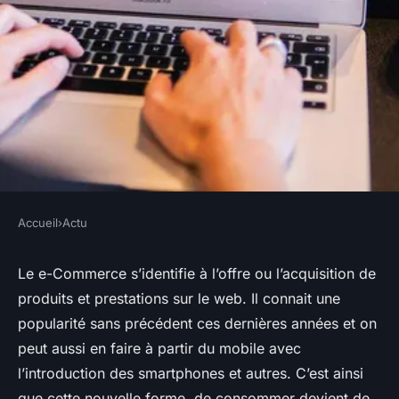
Accueil
›
Actu
ACTU
Quel est l'apport d'un
Le e-Commerce s’identifie à l’offre ou l’acquisition de
produits et prestations sur le web. Il connait une
référencement pour votre site
popularité sans précédent ces dernières années et on
de commerce électronique ?
peut aussi en faire à partir du mobile avec
l’introduction des smartphones et autres. C’est ainsi
webmaster
•
30 janvier 2016
•
1 min de lecture
que cette nouvelle forme de consommer devient de