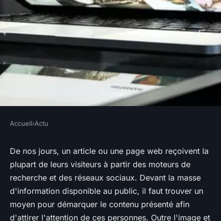
Accueil
›
Actu
ACTU
5 conseils pour écrire une
De nos jours, un article ou une page web reçoivent la
plupart de leurs visiteurs à partir des moteurs de
bonne méta-description
recherche et des réseaux sociaux. Devant la masse
d'information disponible au public, il faut trouver un
salim
•
15 juillet 2017
•
3 min de lecture
moyen pour démarquer le contenu présenté afin
d'attirer l'attention de ces personnes. Outre l'image et