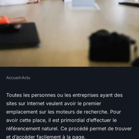
Accueil
›
Actu
ACTU
Gagner en visibilité avec une
Toutes les personnes ou les entreprises ayant des
sites sur internet veulent avoir le premier
bonne stratégie de
emplacement sur les moteurs de recherche. Pour
référencement naturel
avoir cette place, il est primordial d’effectuer le
référencement naturel. Ce procédé permet de trouver
salim
•
13 septembre 2017
•
2 min de lecture
et d’accéder facilement à la page.