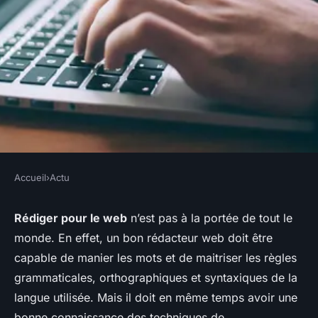
Accueil
›
Actu
ACTU
Rédaction web : optimiser son
Rédiger pour le web
n’est pas à la portée de tout le
monde. En effet, un bon rédacteur web doit être
référencement et attirer
capable de manier les mots et de maitriser les règles
davantage de visiteurs
grammaticales, orthographiques et syntaxiques de la
langue utilisée. Mais il doit en même temps avoir une
webmaster
•
19 septembre 2017
•
2 min de lecture
bonne connaissance des techniques de