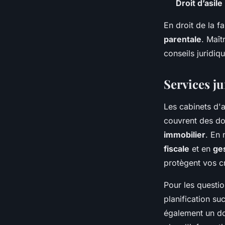
Droit d’asile
En droit de la f
parentale
. Maît
conseils juridiq
Services ju
Les cabinets d'
couvrent des d
immobilier
. En 
fiscale
et en
ges
protègent vos cr
Pour les questi
planification su
également un do