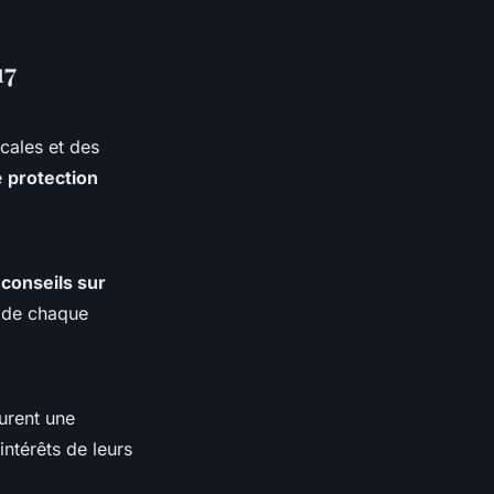
17
ocales et des
e
protection
s
conseils sur
s de chaque
surent une
intérêts de leurs