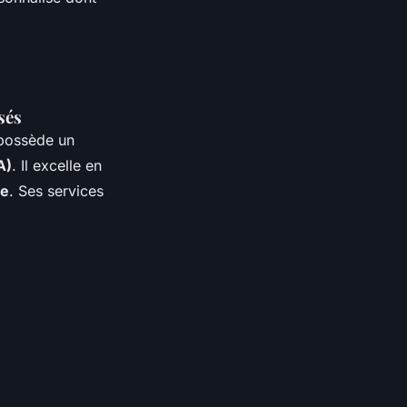
sés
 possède un
A)
. Il excelle en
le
. Ses services