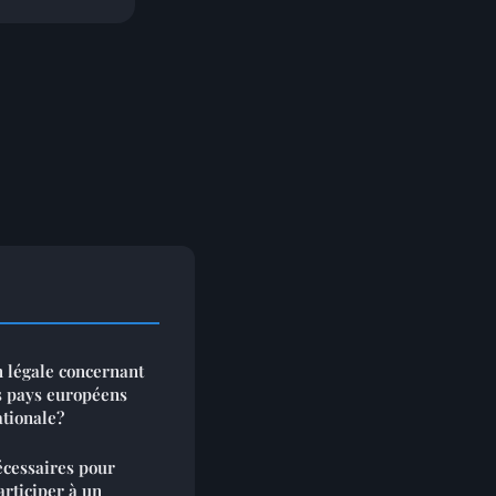
n légale concernant
ts pays européens
tionale?
écessaires pour
articiper à un