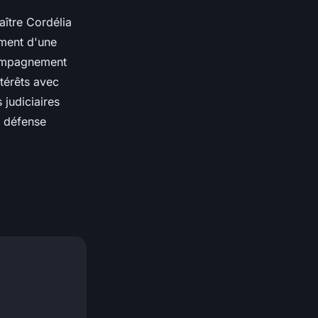
aître Cordélia
ement d'une
compagnement
térêts avec
 judiciaires
e défense