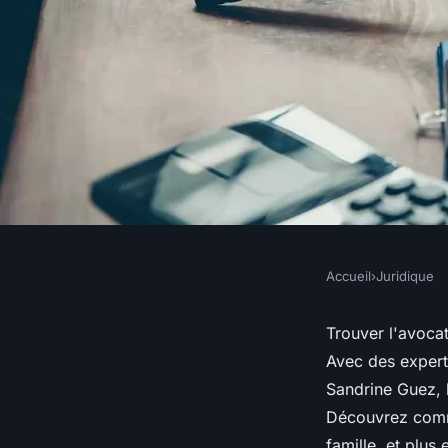
Accueil
›
Juridique
JURIDIQUE
Avocats compétents à
Trouver l'avocat
Avec des expert
allié juridique exper
Sandrine Guez, 
Découvrez comme
famille, et plus