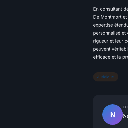
En consultant de
De Montmort et 
expertise étend
personnalisé et
rigueur et leur 
peuvent véritabl
efficace et la p
Juridique
EC
N
N