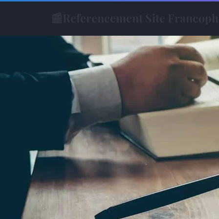
📰
Referencement Site Francop