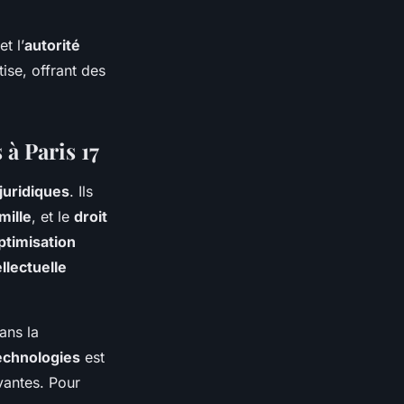
et l’
autorité
ise, offrant des
 à Paris 17
juridiques
. Ils
mille
, et le
droit
ptimisation
llectuelle
ans la
technologies
est
vantes. Pour