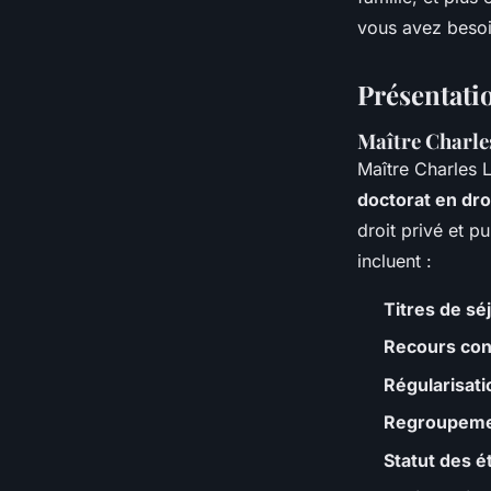
Noémie
•
10 juin 2024
•
2 min de lecture
vous avez besoi
Présentati
Maître Charle
Maître Charles 
doctorat en dro
droit privé et 
incluent :
Titres de sé
Recours cont
Régularisati
Regroupemen
Statut des é