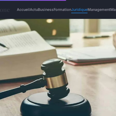
hone
Accueil
Actu
Business
Formation
Juridique
Management
Ma