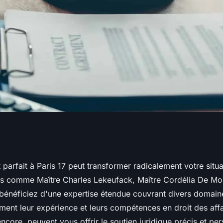
 Paris 17 : votre
 parfait à Paris 17 peut transformer radicalement votre situa
s comme Maître Charles Lekeufack, Maître Cordélia De Mon
t
bénéficiez d'une expertise étendue couvrant divers domaine
nt leur expérience et leurs compétences en droit des affai
 encore, peuvent vous offrir le soutien juridique précis et pe