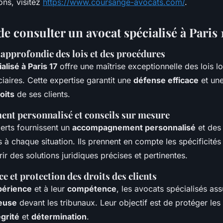
ons, visitez
https://www.coursange-avocats.com/
.
e consulter un avocat spécialisé à Paris 
approfondie des lois et des procédures
alisé à Paris 17
offre une maîtrise exceptionnelle des lois l
iaires. Cette expertise garantit une
défense efficace
et un
oits
de ses clients.
t personnalisé et conseils sur mesure
erts fournissent un
accompagnement personnalisé
et de
 à chaque situation. Ils prennent en compte les spécificité
rir des solutions juridiques précises et pertinentes.
ce et protection des droits des clients
périence
et à leur
compétence
, les avocats spécialisés as
euse
devant les tribunaux. Leur objectif est de protéger les 
égrité
et
détermination
.