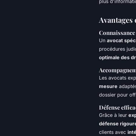
plus d'informati
Avantages d
Connaissance 
Un
avocat spéci
procédures judic
optimale des dr
Accompagnemen
Les avocats exp
mesure
adaptés
dossier pour off
Défense effica
Grâce à leur
ex
défense rigour
clients avec
int