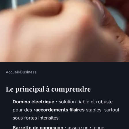
Accueil
›
Business
BUSINESS
Le principal à comprendre
Découvrez pourquoi le
domino électrique assure des
Domino électrique
: solution fiable et robuste
connexions efficaces
pour des
raccordements filaires
stables, surtout
sous fortes intensités.
Meissa
•
01/07/2026 15:19
•
11 min de lecture
Barrette de connexion
: assure une tenue