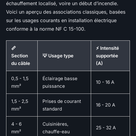
échauffement localisé, voire un début d’incendie.
Voici un aperçu des associations classiques, basées
sur les usages courants en installation électrique
conforme à la norme NF C 15-100.
📏
⚡ Intensité
Section
💡 Usage type
supportée
du câble
(A)
0,5 - 1,5
Éclairage basse
10 - 16 A
mm²
puissance
1,5 - 2,5
Prises de courant
16 - 20 A
mm²
standard
4 - 6
Cuisinières,
25 - 32 A
mm²
chauffe-eau