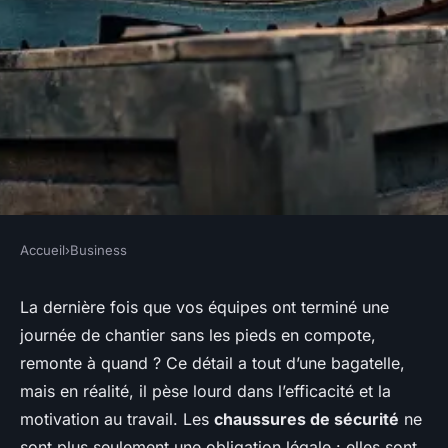
Accueil
›
Business
BUSINESS
Top 5 modèles de chaussures
La dernière fois que vos équipes ont terminé une
journée de chantier sans les pieds en compote,
de sécurité Helly Hansen à
remonte à quand ? Ce détail a tout d’une bagatelle,
découvrir
mais en réalité, il pèse lourd dans l’efficacité et la
motivation au travail. Les
chaussures de sécurité
ne
Meissa
•
19/05/2026 17:01
•
10 min de lecture
sont plus seulement une obligation légale : elles sont