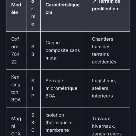
o
📍 Terrain de
Mod
Caractéristique
r
prédilection
èle
clé
m
e
Oxf
Chantiers
Coque
ord
S
humides,
composite sans
784
3
terrains
métal
22
accidentés
Ken
S
Serrage
Logistique,
sing
1
micrométrique
ateliers,
ton
P
BOA
intérieurs
BOA
S
Isolation
Mag
Travaux
3
thermique +
ni
hivernaux,
C
membrane
GTX
zones froides