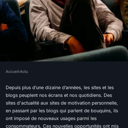
Accueil
›
Actu
ACTU
Comment rentabiliser votre
Depuis plus d’une dizaine d’années, les sites et les
blogs peuplent nos écrans et nos quotidiens. Des
site grâce à l'affiliation
sites d'actualité aux sites de motivation personnelle,
en passant par les blogs qui parlent de bouquins, ils
Jean
•
12 mars 2018
•
4 min de lecture
ont imposé de nouveaux usages parmi les
consommateurs. Ces nouvelles opportunités ont mis