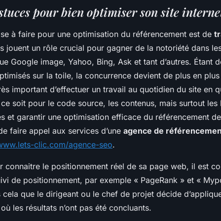
tuces pour bien optimiser son site interne
se à faire pour une optimisation du référencement est de
tr
ls jouent un rôle crucial pour gagner de la notoriété dans l
ue Google image, Yahoo, Bing, Ask et tant d’autres. Étant do
optimisés sur la toile, la concurrence devient de plus en plus
très important d’effectuer un travail au quotidien du site en q
ce soit pour le code source, les contenus, mais surtout les 
 et garantir une optimisation efficace du référencement de s
 de faire appel aux services d’une
agence de référencement
/www.lets-clic.com/agence-seo
.
ur connaitre le positionnement réel de sa page web, il est cons
suivi de positionnement, par exemple « PageRank » et « Myp
cela que le dirigeant ou le chef de projet décide d’appliqu
 où les résultats n’ont pas été concluants.