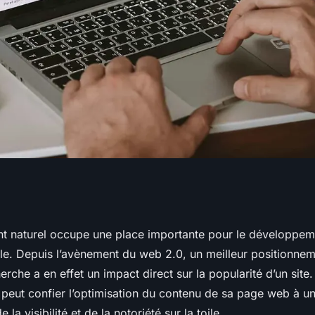
ur la réussite
t naturel occupe une place importante pour le développem
ale. Depuis l’avènement du web 2.0, un meilleur positionnem
référencement
rche a en effet un impact direct sur la popularité d’un site
 peut confier l’optimisation du contenu de sa page web à 
 la visibilité et de la notoriété sur la toile.