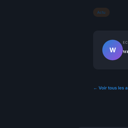
Actu
EC
W
w
← Voir tous les a