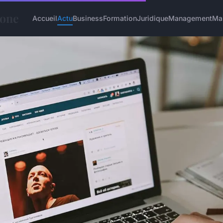
hone
Accueil
Actu
Business
Formation
Juridique
Management
Ma