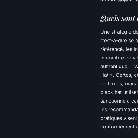
naturel
Quels sont 
webmaster
•
13 janvier 2017
•
2 min de lecture
Une stratégie d
c’est-à-dire se 
référencé, les i
le nombre de vis
authentique, il 
Hat ». Certes, c
de temps, mais e
black hat utilis
sanctionné à ca
les recommandat
pratiques visent
conformément a