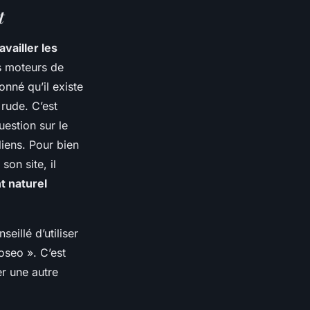
t
availler les
es moteurs de
nné qu’il existe
 rude. C’est
uestion sur le
liens. Pour bien
on site, il
 naturel
eillé d’utiliser
oseo ». C’est
er une autre