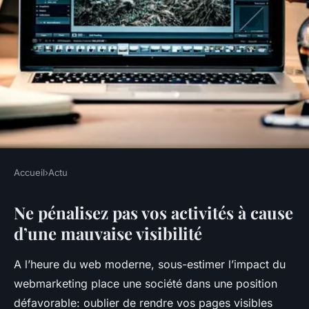
Accueil
›
Actu
ACTU
Ne pénalisez pas vos activités à cause
Rentabilisez vos pages web et
d’une mauvaise visibilité
gagnez des clients
A l’heure du web moderne, sous-estimer l’impact du
webmaster
•
12 juin 2016
•
2 min de lecture
webmarketing place une société dans une position
défavorable: oublier de rendre vos pages visibles