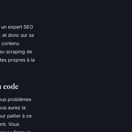
à un expert SEO
, et donc sur sa
de contenu
n au scraping de
ites propres à la
u code
tous problèmes
ous aurez la
ur pallier à ce
ent. Vous