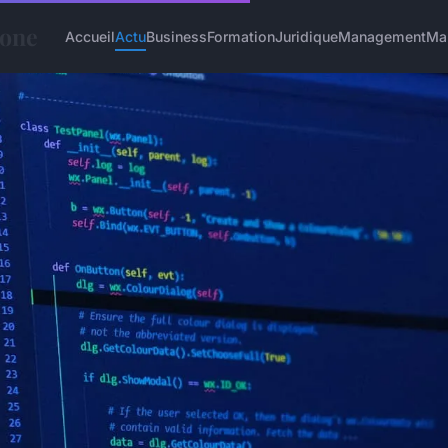
hone
Accueil
Actu
Business
Formation
Juridique
Management
Ma