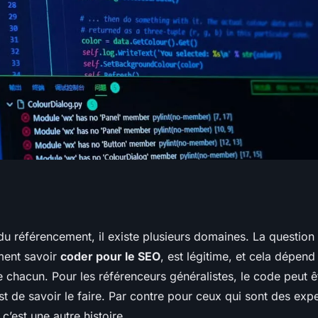
un plus pour un
 référencement, il existe plusieurs domaines. La question d
ment savoir
coder pour le SEO
, est légitime, et cela dépen
e chacun. Pour les référenceurs généralistes, le code peut 
t de savoir le faire. Par contre pour ceux qui sont des exp
c’est une autre histoire.