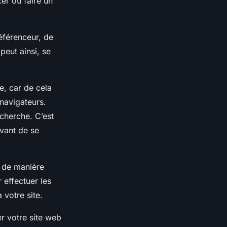
er ou faire un
éférenceur, de
 peut ainsi, se
te, car de cela
 navigateurs.
echerche. C’est
vant de se
, de manière
 effectuer les
 votre site.
r votre site web