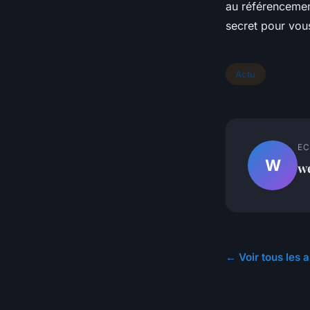
au référencement
secret pour vou
Actu
EC
W
w
← Voir tous les a