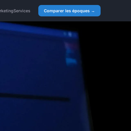
rketing
Services
Comparer les époques →