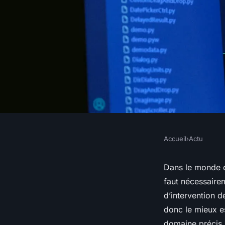
Accueil
›
Actu
ACTU
Savoir coder est-il 
Dans le monde du
faut nécessaire
expert SEO ?
d’intervention d
donc le mieux es
domaine précis, 