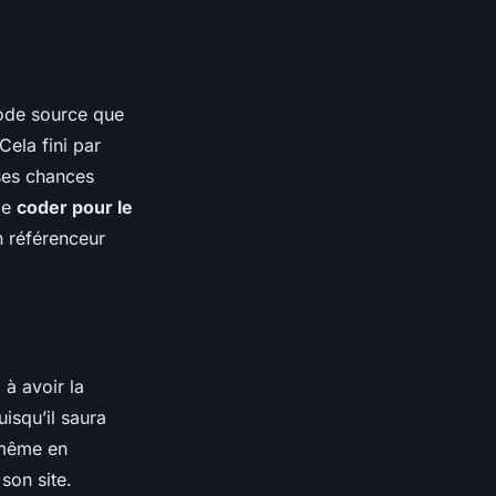
code source que
Cela fini par
ses chances
de
coder pour le
n référenceur
 à avoir la
uisqu’il saura
 même en
son site.