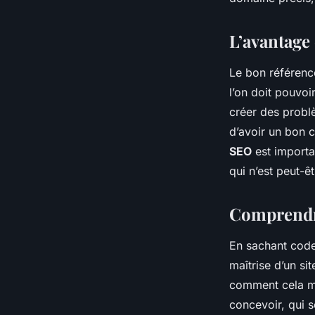
webmaster
•
24 janvier 2019
•
3 min de lecture
L’avantage
Le bon référenc
l’on doit pouvoi
créer des probl
d’avoir un bon 
SEO
est importa
qui n’est peut-ê
Comprendre
En sachant coder
maîtrise d’un si
comment cela ma
concevoir, qui 