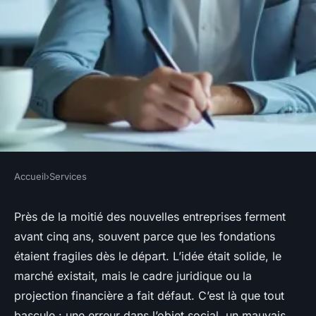
Accueil
›
Services
SERVICES
Keobiz le meilleur expert
Près de la moitié des nouvelles entreprises ferment
avant cinq ans, souvent parce que les fondations
comptable pour la création
étaient fragiles dès le départ. L’idée était solide, le
d'entreprise
marché existait, mais le cadre juridique ou la
projection financière a fait défaut. C’est là que tout
Nicet
•
19/03/2026 09:06
•
8 min de lecture
bascule : une erreur dans l’objet social, un mauvais