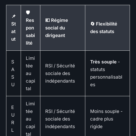
🛡️
📌
Res
💶 Régime
St
🔄 Flexibilité
pon
social du
at
des statuts
sabi
dirigeant
ut
lité
Limi
S
Très souple
-
tée
RSI / Sécurité
A
statuts
au
sociale des
S
personnalisabl
capi
indépendants
U
es
tal
Limi
E
tée
RSI / Sécurité
Moins souple -
U
au
sociale des
cadre plus
R
capi
indépendants
rigide
L
tal