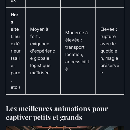
ux
Hor
s
site
Moyen à
Élevée :
Modérée à
Lieu
fort :
rupture
élevée :
exté
exigence
avec le
transport,
rieur
d'expérienc
quotidie
location,
(sall
e globale,
n, magie
accessibilit
e,
logistique
préservé
é
parc
maîtrisée
e
,
etc.)
Les meilleures animations pour
captiver petits et grands