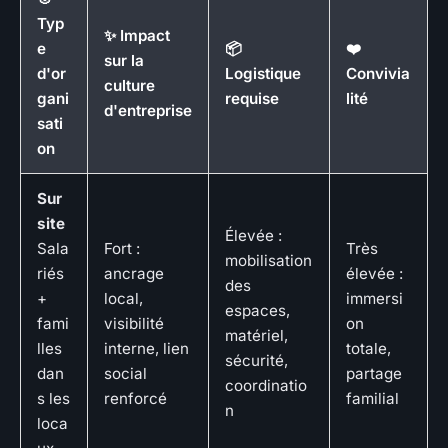
Typ
✨ Impact
e
📦
❤️
sur la
d'or
Logistique
Convivia
culture
gani
requise
lité
d'entreprise
sati
on
Sur
site
Élevée :
Sala
Fort :
Très
mobilisation
riés
ancrage
élevée :
des
+
local,
immersi
espaces,
fami
visibilité
on
matériel,
lles
interne, lien
totale,
sécurité,
dan
social
partage
coordinatio
s les
renforcé
familial
n
loca