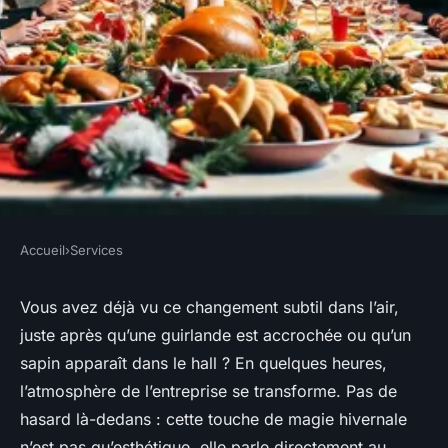
Accueil
›
Services
SERVICES
Top idées d'activités de Noël
Vous avez déjà vu ce changement subtil dans l’air,
juste après qu’une guirlande est accrochée ou qu’un
pour animer vos équipes en
sapin apparaît dans le hall ? En quelques heures,
entreprise
l’atmosphère de l’entreprise se transforme. Pas de
hasard là-dedans : cette touche de magie hivernale
Nicet
•
26/05/2026 16:26
•
8 min de lecture
n’est pas qu’esthétique, elle parle directement au