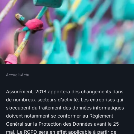
Accueil
›
Actu
ACTU
2018 : la dernière ligne droite
Assurément, 2018 apportera des changements dans
de nombreux secteurs d’activité. Les entreprises qui
pour se conformer au RGPD
s’occupent du traitement des données informatiques
doivent notamment se conformer au Règlement
Jean
•
12 janvier 2018
•
2 min de lecture
Général sur la Protection des Données avant le 25
mai. Le RGPD sera en effet applicable à partir de