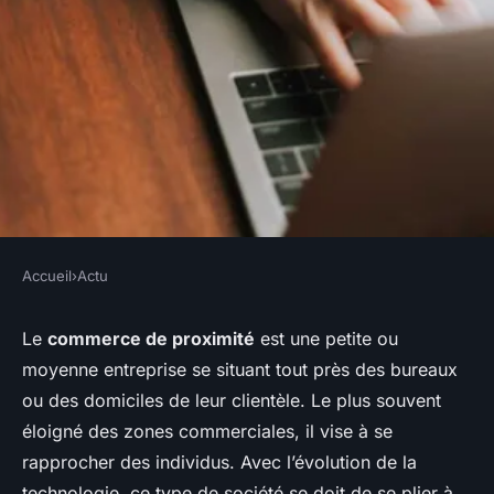
Accueil
›
Actu
ACTU
Mettre en valeur son
Le
commerce de proximité
est une petite ou
moyenne entreprise se situant tout près des bureaux
commerce de proximité avec
ou des domiciles de leur clientèle. Le plus souvent
le référencement local
éloigné des zones commerciales, il vise à se
rapprocher des individus. Avec l’évolution de la
webmaster
•
28 février 2017
•
2 min de lecture
technologie, ce type de société se doit de se plier à