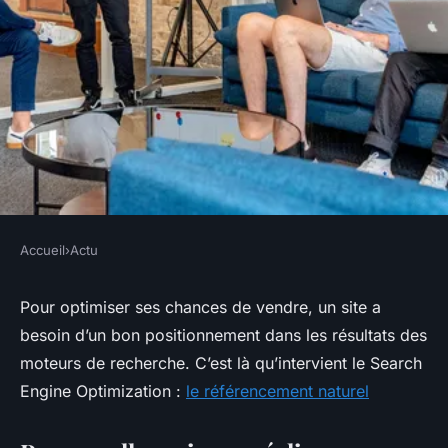
Accueil
›
Actu
ACTU
Augmentez le trafic de votre
Pour optimiser ses chances de vendre, un site a
besoin d’un bon positionnement dans les résultats des
site grâce à un audit SEO
moteurs de recherche. C’est là qu’intervient le Search
Engine Optimization :
le référencement naturel
webmaster
•
2 août 2018
•
2 min de lecture