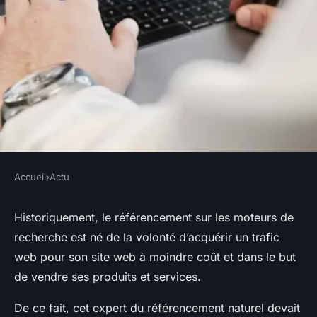
Accueil
›
Actu
ACTU
Le référencement doit-il
Historiquement, le référencement sur les moteurs de
recherche est né de la volonté d’acquérir un trafic
intégrer le webmarketing ?
web pour son site web à moindre coût et dans le but
de vendre ses produits et services.
webmaster
•
21 janvier 2017
•
2 min de lecture
De ce fait, cet expert du référencement naturel devait