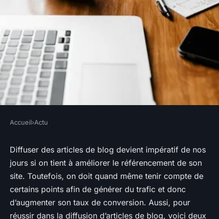
Accueil
›
Actu
ACTU
Savoir diffuser les articles de
Diffuser des articles de blog devient impératif de nos
jours si on tient à améliorer le référencement de son
blog : les impératifs
site.
Toutefois, on doit quand même tenir compte de
certains points afin de générer du trafic et donc
webmaster
•
24 février 2018
•
3 min de lecture
d’augmenter son taux de conversion. Aussi, pour
réussir dans la diffusion d’articles de blog, voici deux